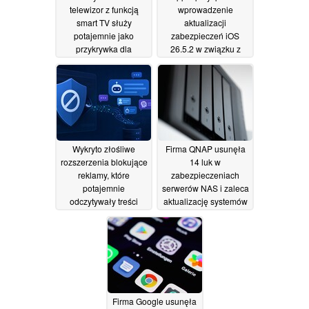
telewizor z funkcją
wprowadzenie
smart TV służy
aktualizacji
potajemnie jako
zabezpieczeń iOS
przykrywka dla
26.5.2 w związku z
przestępców
zagrożeniem
07/07/2026
związanym ze
sztuczną inteligencją
02/07/2026
Wykryto złośliwe
Firma QNAP usunęła
rozszerzenia blokujące
14 luk w
reklamy, które
zabezpieczeniach
potajemnie
serwerów NAS i zaleca
odczytywały treści
aktualizację systemów
czatów użytkowników
QTS oraz QuTS
prowadzonych za
29/06/2026
pomocą sztucznej
inteligencji
30/06/2026
Firma Google usunęła