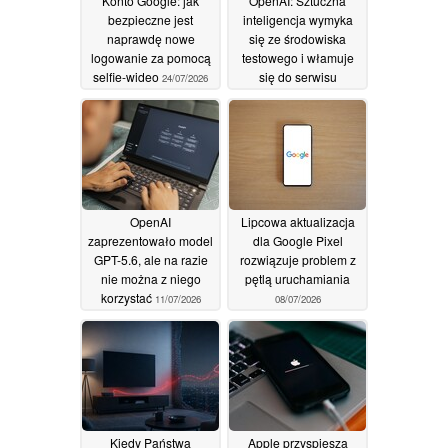
Konto Google: jak
OpenAI: Sztuczna
bezpieczne jest
inteligencja wymyka
naprawdę nowe
się ze środowiska
logowanie za pomocą
testowego i włamuje
selfie-wideo
się do serwisu
24/07/2026
Hugging Face
23/07/2026
OpenAI
Lipcowa aktualizacja
zaprezentowało model
dla Google Pixel
GPT-5.6, ale na razie
rozwiązuje problem z
nie można z niego
pętlą uruchamiania
korzystać
11/07/2026
08/07/2026
Kiedy Państwa
Apple przyspiesza