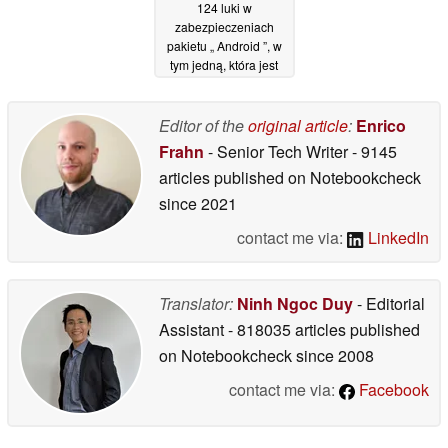
124 luki w
zabezpieczeniach
pakietu „ Android ”, w
tym jedną, która jest
obecnie aktywnie
wykorzystywana
Editor of the
original article
:
Enrico
29/06/2026
Frahn
- Senior Tech Writer
- 9145
articles published on Notebookcheck
since 2021
contact me via:
LinkedIn
Translator:
Ninh Ngoc Duy
- Editorial
Assistant
- 818035 articles published
on Notebookcheck
since 2008
contact me via:
Facebook