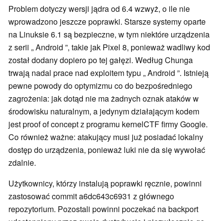
Problem dotyczy wersji jądra od 6.4 wzwyż, o ile nie
wprowadzono jeszcze poprawki. Starsze systemy oparte
na Linuksie 6.1 są bezpieczne, w tym niektóre urządzenia
z serii „ Android ”, takie jak Pixel 8, ponieważ wadliwy kod
został dodany dopiero po tej gałęzi. Według Chunga
trwają nadal prace nad exploitem typu „ Android ”. Istnieją
pewne powody do optymizmu co do bezpośredniego
zagrożenia: jak dotąd nie ma żadnych oznak ataków w
środowisku naturalnym, a jedynym działającym kodem
jest proof of concept z programu kernelCTF firmy Google.
Co również ważne: atakujący musi już posiadać lokalny
dostęp do urządzenia, ponieważ luki nie da się wywołać
zdalnie.
Użytkownicy, którzy instalują poprawki ręcznie, powinni
zastosować commit a6dc643c6931 z głównego
repozytorium. Pozostali powinni poczekać na backport