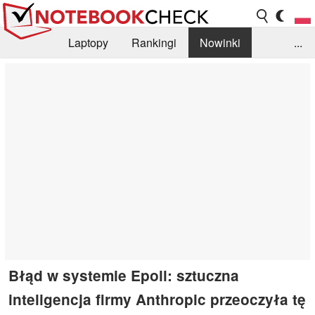
Laptopy
Rankingi
Nowinki
...
Biblioteka
Info
Szukajka recenzji
Błąd w systemie Epoll: sztuczna
inteligencja firmy Anthropic przeoczyła tę