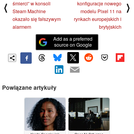
śmierci” w konsoli
konfiguracje nowego
⟨
⟩
Steam Machine
modelu Pixel 11 na
okazało się fałszywym
rynkach europejskich i
alarmem
brytyjskich
Add as a preferred
source on Google
Powiązane artykuły