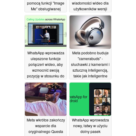
pomocą funkcji "Image
wiadomości wideo dla
Me" obsługiwanej
użytkowników wersji
przez Meta AI
beta
02/07/2024
27/06/2024
WhatsApp wprowadza
Meta podobno buduje
ulepszone funkcje
"camerabuds" -
połączeń wideo, aby
słuchawki z kamerami i
wzmocnić swoją
sztuczną inteligencją,
pozycję w stosunku do
takie jak inteligentne
Apple FaceTime i
okulary Ray-Ban
innych konkurentów
16/05/2024
19/06/2024
Meta wkrótce zakończy
WhatsApp wprowadza
wsparcie dla
nowy, łatwy w użyciu
oryginalnego Questa
dolny pasek