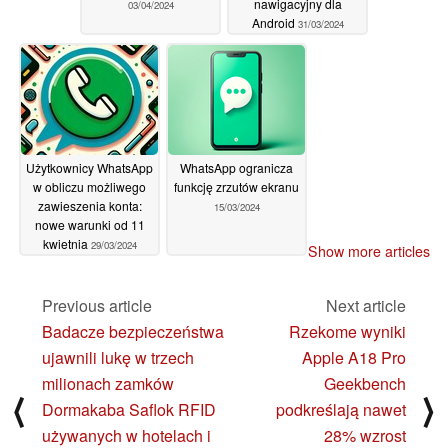
nawigacyjny dla
03/04/2024
Android
31/03/2024
Użytkownicy WhatsApp
WhatsApp ogranicza
w obliczu możliwego
funkcję zrzutów ekranu
zawieszenia konta:
15/03/2024
nowe warunki od 11
kwietnia
29/03/2024
Show more articles
Previous article
Next article
Badacze bezpieczeństwa
Rzekome wyniki
ujawnili lukę w trzech
Apple A18 Pro
milionach zamków
Geekbench
⟨
⟩
Dormakaba Saflok RFID
podkreślają nawet
używanych w hotelach i
28% wzrost