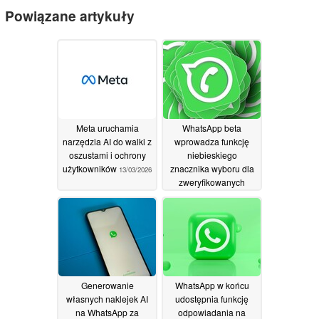
Powiązane artykuły
Meta uruchamia
WhatsApp beta
narzędzia AI do walki z
wprowadza funkcję
oszustami i ochrony
niebieskiego
użytkowników
znacznika wyboru dla
13/03/2026
zweryfikowanych
kanałów i firm
08/07/2024
Generowanie
WhatsApp w końcu
własnych naklejek AI
udostępnia funkcję
na WhatsApp za
odpowiadania na