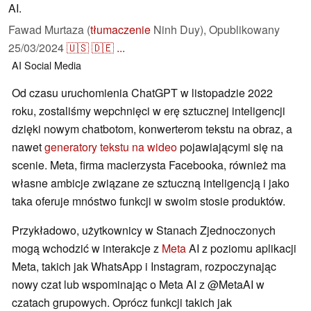
AI.
Fawad Murtaza (
tłumaczenie
Ninh Duy),
Opublikowany
25/03/2024
🇺🇸
🇩🇪
...
AI
Social Media
Od czasu uruchomienia ChatGPT w listopadzie 2022
roku, zostaliśmy wepchnięci w erę sztucznej inteligencji
dzięki nowym chatbotom, konwerterom tekstu na obraz, a
nawet
generatory tekstu na wideo
pojawiającymi się na
scenie. Meta, firma macierzysta Facebooka, również ma
własne ambicje związane ze sztuczną inteligencją i jako
taka oferuje mnóstwo funkcji w swoim stosie produktów.
Przykładowo, użytkownicy w Stanach Zjednoczonych
mogą wchodzić w interakcje z
Meta
AI z poziomu aplikacji
Meta, takich jak WhatsApp i Instagram, rozpoczynając
nowy czat lub wspominając o Meta AI z @MetaAI w
czatach grupowych. Oprócz funkcji takich jak