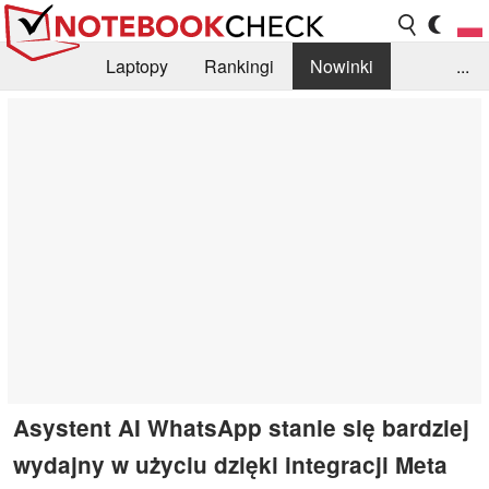
Laptopy
Rankingi
Nowinki
...
Biblioteka
Info
Szukajka recenzji
Asystent AI WhatsApp stanie się bardziej
wydajny w użyciu dzięki integracji Meta