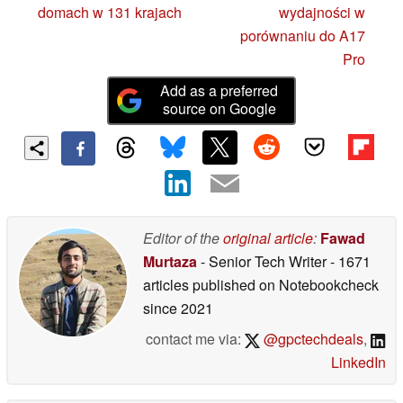
domach w 131 krajach
wydajności w
porównaniu do A17
Pro
Add as a preferred
source on Google
Editor of the
original article
:
Fawad
Murtaza
- Senior Tech Writer
- 1671
articles published on Notebookcheck
since 2021
contact me via:
@gpctechdeals
,
LinkedIn