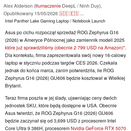
Alex Alderson (
tłumaczenie
DeepL / Ninh Duy),
Opublikowany
15/05/2026
🇺🇸
🇪🇸
...
Intel
Panther Lake
Gaming
Laptop / Notebook
Launch
Asus po cichu rozpoczął sprzedaż ROG Zephyrus G16
(2026) w Ameryce Północnej jako zamiennik modeli 2025
które już sprawdziliśmy
(obecnie 2 799 USD na Amazon)
.
Dla kontekstu, firma zaprezentowała swój nowy 16-calowy
laptop w styczniu podczas targów CES 2026. Czekała
jednak do końca marca, zanim potwierdziła, ile ROG
Zephyrus G16 (2026) GU606 będzie kosztował w Wielkiej
Brytanii.
Teraz firma poszła w jej ślady, ujawniając ceny dwóch
jednostek SKU, które będą dostępne w USA. Obecnie
Asus twierdzi, że ROG Zephyrus G16 (2026) GU606
będzie zaczynał się od 3,699 USD z procesorem Intel
Core Ultra 9 386H, procesorem
Nvidia GeForce RTX 5070