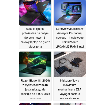
Asus oficjalnie
Lenovo wypuszcza w
potwierdza na całym
Ameryce Północnej
świecie nowy 18-
nowego 14-calowego
calowy laptop do gier z
ThinkPada z
ulepszoną
LPCAMM2 RAM i Intel
wydajnością 320 W i
Panther Lake
15/05/2026
wyświetlaczem 4K Mini
LED
16/05/2026
Razer Blade 18 (2026)
Niskoprofilowa
z wyświetlaczem 4K
klawiatura
jest szybszy, ale
mechaniczna ZSA
kosztuje do 6 999 USD
Voyager została
wyposażona w
14/05/2026
wielodotykowy