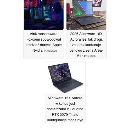
touchpad z
kompatybilnością
wsteczną
14/05/2026
Atak ransomware
2026 Alienware 16X
Foxconn spowodował
Aurora jest tak drogi,
kradzież danych Apple
że teraz konkuruje
i Nvidia
cenowo z serią Area-
14/05/2026
51
14/05/2026
Alienware 16X Aurora
w końcu jest
dostarczana z GeForce
RTX 5070 Ti, ale
konfiguracje mogą być
frustrujące
13/05/2026