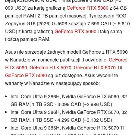
099 USD) za kartę graficzną
GeForce RTX 5080
z 64 GB
pamięci RAM i 2 TB pamięci masowej. Tymczasem ROG
Zephyrus G16 (2026) GU606 kosztuje 7 699 CAD (~ 5 610
USD) z kartą graficzną
GeForce RTX 5090
i taką samą
ilością pamięci RAM.
Asus nie sprzedaje żadnych modeli GeForce z RTX 5090
w Kanadzie w momencie publikacji. I odwrotnie,
GeForce
RTX 5060
,
GeForce RTX 5070
,
GeForce RTX 5070 Ti
i
GeForce RTX 5080
są już dostępne. Asus wycenił te
warianty w Kanadzie w następujący sposób:
Intel Core Ultra 9 386H, Nvidia GeForce RTX 5060, 32
GB RAM, 1 TB SSD - 3 099 CAD (~2 986 USD)
Intel Core Ultra 9 386H, Nvidia GeForce RTX 5070, 32
GB RAM, 1 TB SSD - 4,299 CAD (~3,132 USD)
Intel Core Ultra 9 386H, Nvidia GeForce RTX 5070 Ti,