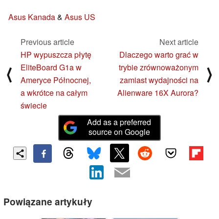
Asus Kanada
&
Asus US
Previous article
Next article
HP wypuszcza płytę
Dlaczego warto grać w
EliteBoard G1a w
trybie zrównoważonym
⟨
⟩
Ameryce Północnej,
zamiast wydajności na
a wkrótce na całym
Alienware 16X Aurora?
świecie
Add as a preferred
source on Google
Powiązane artykuły