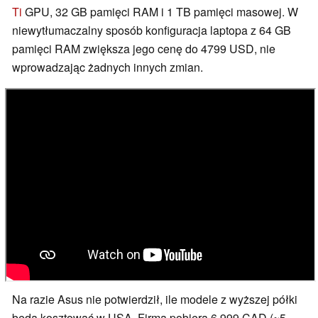
Ti
GPU, 32 GB pamięci RAM i 1 TB pamięci masowej. W
niewytłumaczalny sposób konfiguracja laptopa z 64 GB
pamięci RAM zwiększa jego cenę do 4799 USD, nie
wprowadzając żadnych innych zmian.
Na razie Asus nie potwierdził, ile modele z wyższej półki
będą kosztować w USA. Firma pobiera 6 999 CAD (~5