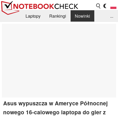
Laptopy
Rankingi
Nowinki
...
Biblioteka
Info
Szukajka recenzji
Asus wypuszcza w Ameryce Północnej
nowego 16-calowego laptopa do gier z