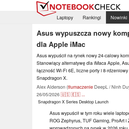
Laptopy
Rankingi
Nowinki
Asus wypuszcza nowy kompu
dla Apple iMac
Asus wypuścił na rynek nowy 24-calowy komp
Stanowiący alternatywę dla iMaca Apple, As
łączność Wi-Fi 6E, liczne porty i 8-rdzenio
Snapdragon X.
Alex Alderson (
tłumaczenie
DeepL / Ninh Du
26/05/2026
🇺🇸
🇪🇸
...
Snapdragon X Series
Desktop
Launch
Asus wypuścił w tym roku wiele laptopó
ROG Zephyrus, TUF Gaming, ProArt i 
wprowadzonych na rynek w 2026 roku,