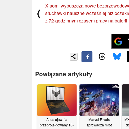
Xiaomi wypuszcza nowe bezprzewodow
⟨
słuchawki nauszne wcześniej niż oczek
z 72-godzinnym czasem pracy na baterii
Powiązane artykuły
Asus ujawnia
Marvel Rivals
MX 
przeprojektowany 16-
sprowadza młot
d