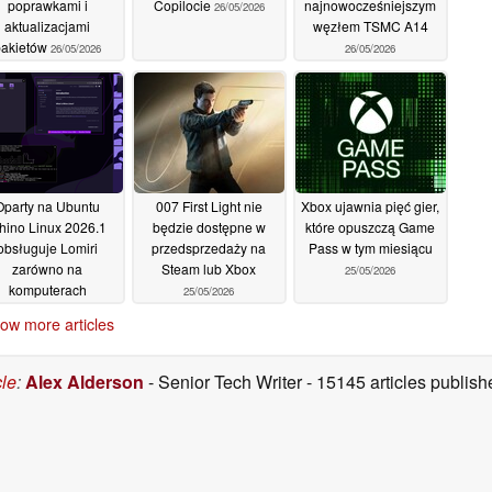
poprawkami i
Copilocie
najnowocześniejszym
26/05/2026
aktualizacjami
węzłem TSMC A14
pakietów
26/05/2026
26/05/2026
Oparty na Ubuntu
007 First Light nie
Xbox ujawnia pięć gier,
hino Linux 2026.1
będzie dostępne w
które opuszczą Game
obsługuje Lomiri
przedsprzedaży na
Pass w tym miesiącu
zarówno na
Steam lub Xbox
25/05/2026
komputerach
25/05/2026
tacjonarnych, jak i
ow more articles
urządzeniach
obilnych
26/05/2026
cle
:
Alex Alderson
- Senior Tech Writer
- 15145 articles publi