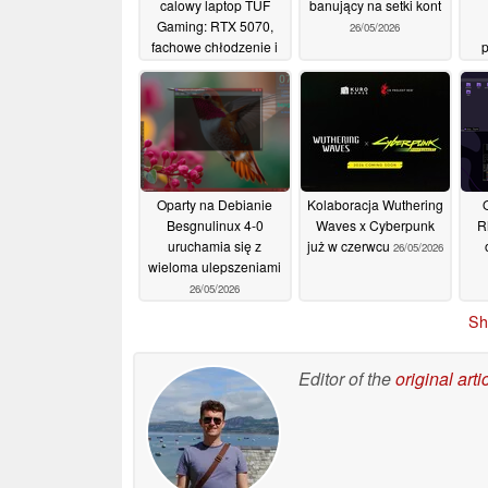
calowy laptop TUF
banujący na setki kont
Gaming: RTX 5070,
26/05/2026
fachowe chłodzenie i
wytrzymałość
02/06/2026
Oparty na Debianie
Kolaboracja Wuthering
Besgnulinux 4-0
Waves x Cyberpunk
R
uruchamia się z
już w czerwcu
26/05/2026
wieloma ulepszeniami
26/05/2026
s
Sh
m
Editor of the
original arti