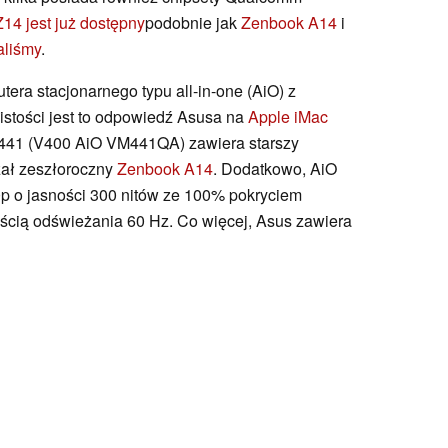
14 jest już dostępny
podobnie jak
Zenbook A14
i
aliśmy
.
era stacjonarnego typu all-in-one (AiO) z
stości jest to odpowiedź Asusa na
Apple iMac
441 (V400 AiO VM441QA) zawiera starszy
ał zeszłoroczny
Zenbook A14
. Dodatkowo, AiO
p o jasności 300 nitów ze 100% pokryciem
ością odświeżania 60 Hz. Co więcej, Asus zawiera