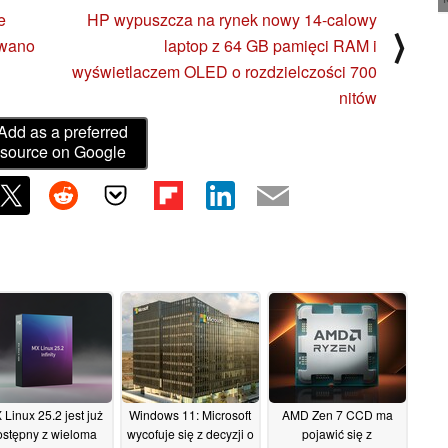
e
HP wypuszcza na rynek nowy 14-calowy
⟩
iwano
laptop z 64 GB pamięci RAM i
wyświetlaczem OLED o rozdzielczości 700
nitów
Add as a preferred
source on Google
Linux 25.2 jest już
Windows 11: Microsoft
AMD Zen 7 CCD ma
ostępny z wieloma
wycofuje się z decyzji o
pojawić się z