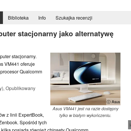
Biblioteka
Info
Szukajka recenzji
ter stacjonarny jako alternatywę
uter stacjonarny.
us VM441 oferuje
wy procesor Qualcomm
y),
Opublikowany
ⓘ Asus
Asus VM441 jest na razie dostępny
w z linii ExpertBook,
tylko w białym wykończeniu.
Zenbook. Spośród tych
 kilka posiada również chipsety Qualcomm