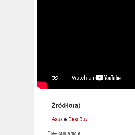
Źródło(a)
Asus
&
Best Buy
Previous article