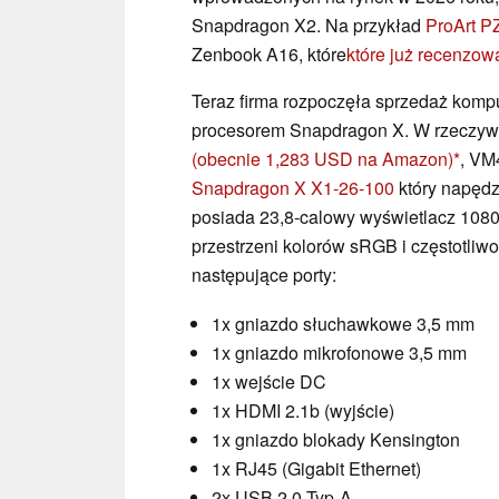
Snapdragon X2. Na przykład
ProArt PZ
Zenbook A16, które
które już recenzow
Teraz firma rozpoczęła sprzedaż komput
procesorem Snapdragon X. W rzeczywi
(obecnie 1,283 USD na Amazon)
, VM
Snapdragon X X1-26-100
który napędz
posiada 23,8-calowy wyświetlacz 1080
przestrzeni kolorów sRGB i częstotliw
następujące porty:
1x gniazdo słuchawkowe 3,5 mm
1x gniazdo mikrofonowe 3,5 mm
1x wejście DC
1x HDMI 2.1b (wyjście)
1x gniazdo blokady Kensington
1x RJ45 (Gigabit Ethernet)
2x USB 2.0 Typ-A