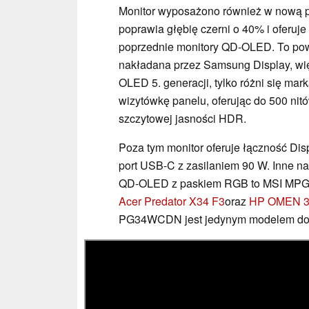
Monitor wyposażono również w nową p
poprawia głębię czerni o 40% i oferuje
poprzednie monitory QD-OLED. To pow
nakładana przez Samsung Display, wię
OLED 5. generacji, tylko różni się m
wizytówkę panelu, oferując do 500 nitó
szczytowej jasności HDR.
Poza tym monitor oferuje łączność Di
port USB-C z zasilaniem 90 W. Inne n
QD-OLED z paskiem RGB to MSI MP
Acer Predator X34 F3
oraz
HP OMEN 3
PG34WCDN jest jedynym modelem dos