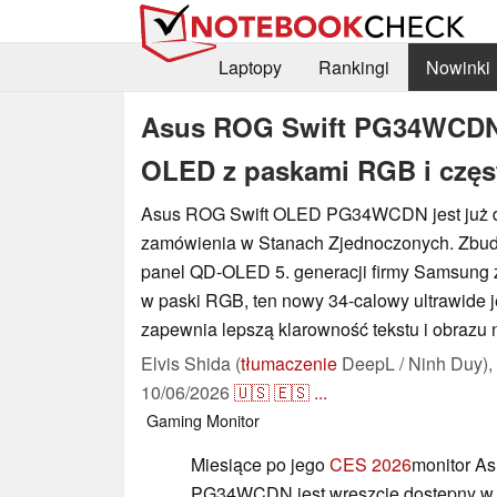
Laptopy
Rankingi
Nowinki
Asus ROG Swift PG34WCDN 
OLED z paskami RGB i częst
Asus ROG Swift OLED PG34WCDN jest już 
zamówienia w Stanach Zjednoczonych. Zbud
panel QD-OLED 5. generacji firmy Samsung 
w paski RGB, ten nowy 34-calowy ultrawide je
zapewnia lepszą klarowność tekstu i obrazu 
Elvis Shida (
tłumaczenie
DeepL / Ninh Duy),
10/06/2026
🇺🇸
🇪🇸
...
Gaming
Monitor
Miesiące po jego
CES 2026
monitor A
PG34WCDN jest wreszcie dostępny w