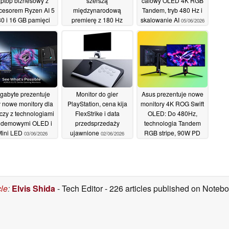
aptop biznesowy z
szerszą
calowy OLED 4K RGB
cesorem Ryzen AI 5
międzynarodową
Tandem, tryb 480 Hz i
0 i 16 GB pamięci
premierę z 180 Hz
skalowanie AI
05/06/2026
AM DDR5
VRR i szczytową
17/06/2026
jasnością 2000 nitów
06/06/2026
gabyte prezentuje
Monitor do gier
Asus prezentuje nowe
y nowe monitory dla
PlayStation, cena kija
monitory 4K ROG Swift
czy z technologiami
FlexStrike i data
OLED: Do 480Hz,
ndemowymi OLED i
przedsprzedaży
technologia Tandem
Mini LED
ujawnione
RGB stripe, 90W PD
03/06/2026
02/06/2026
02/06/2026
cle
:
Elvis Shida
- Tech Editor
- 226 articles published on Note