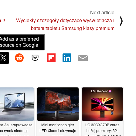
Next article
⟩
a 2
Wyciekły szczegóły dotyczące wyświetlacza i
baterii tabletu Samsung klasy premium
Add as a preferred
source on Google
ma Asus wprowadza
Mini monitor do gier
LG 32GX870B coraz
na rynek niedrogi
LED Xiaomi otrzymuje
bliżej premiery: 32-