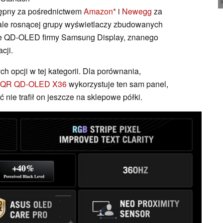
stępny za pośrednictwem
Amazon
i
Newegg
za
 ale rosnącej grupy wyświetlaczy zbudowanych
e QD-OLED firmy Samsung Display, znanego
cji.
h opcji w tej kategorii. Dla porównania,
QR QD-OLED X36
wykorzystuje ten sam panel,
nie trafił on jeszcze na sklepowe półki.