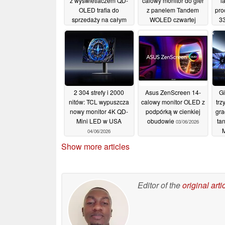
z wyświetlaczem QD-
calowy monitor do gier
l
OLED trafia do
z panelem Tandem
pro
sprzedaży na całym
WOLED czwartej
33
świecie z technologią
generacji
R
25/06/2026
Penta Tandem
09/07/2026
2 304 strefy i 2000
Asus ZenScreen 14-
Gi
nitów: TCL wypuszcza
calowy monitor OLED z
trz
nowy monitor 4K QD-
podpórką w cienkiej
gra
Mini LED w USA
obudowie
ta
03/06/2026
04/06/2026
Show more articles
Editor of the
original arti