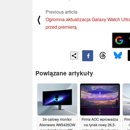
Previous article
⟨
Ogromna aktualizacja Galaxy Watch Ultr
przed premierą
Powiązane artykuły
34-calowy monitor
Firma AOC wprowadza
Fir
Alienware AW3426DW
na rynek nowy 26,5-