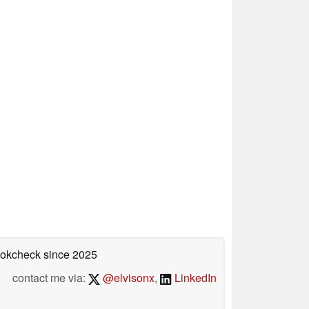
bookcheck
since 2025
contact me via:
@elvisonx
,
LinkedIn