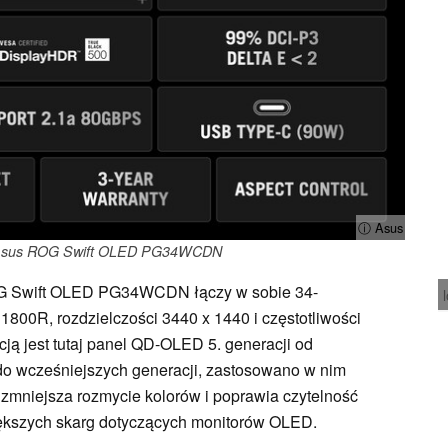
ⓘ Asus
y Asus ROG Swift OLED PG34WCDN
ROG Swift OLED PG34WCDN łączy w sobie 34-
1800R, rozdzielczości 3440 x 1440 i częstotliwości
ją jest tutaj panel QD-OLED 5. generacji od
do wcześniejszych generacji, zastosowano w nim
 zmniejsza rozmycie kolorów i poprawia czytelność
iększych skarg dotyczących monitorów OLED.