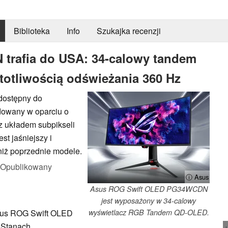
Biblioteka
Info
Szukajka recenzji
trafia do USA: 34-calowy tandem
otliwością odświeżania 360 Hz
dostępny do
owany w oparciu o
z układem subpikseli
st jaśniejszy i
niż poprzednie modele.
Opublikowany
ⓘ Asus
Asus ROG Swift OLED PG34WCDN
jest wyposażony w 34-calowy
sus ROG Swift OLED
wyświetlacz RGB Tandem QD-OLED.
 Stanach