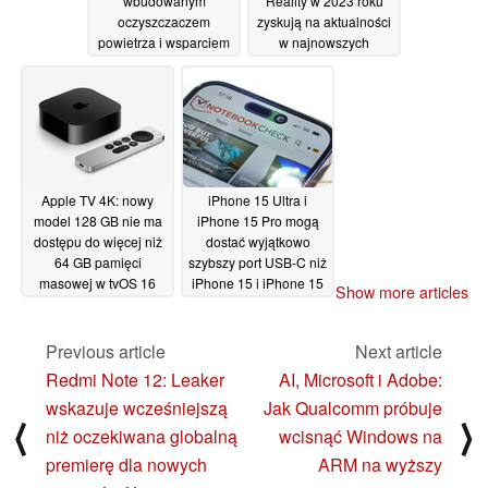
wbudowanym
Reality w 2023 roku
oczyszczaczem
zyskują na aktualności
powietrza i wsparciem
w najnowszych
dla Apple Watch to
przeciekach
crowdfunding
dotyczących produkcji
23/11/2022
19/11/2022
Apple TV 4K: nowy
iPhone 15 Ultra i
model 128 GB nie ma
iPhone 15 Pro mogą
dostępu do więcej niż
dostać wyjątkowo
64 GB pamięci
szybszy port USB-C niż
masowej w tvOS 16
iPhone 15 i iPhone 15
Show more articles
Plus
17/11/2022
17/11/2022
Previous article
Next article
Redmi Note 12: Leaker
AI, Microsoft i Adobe:
wskazuje wcześniejszą
Jak Qualcomm próbuje
⟨
⟩
niż oczekiwana globalną
wcisnąć Windows na
premierę dla nowych
ARM na wyższy