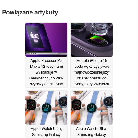
Powiązane artykuły
Apple Procesor M2
Modele iPhone 15
Max z 12 rdzeniami
będą wykorzystywać
wyskakuje w
"najnowocześniejszy"
Geekbench, do 20%
czujnik obrazu od
szybszy od M1 Max
Sony, który zwiększa
ilość
01/12/2022
przechwytywanego
światła
30/11/2022
Apple Watch Ultra,
Apple Watch Ultra,
Samsung Galaxy
Samsung Galaxy