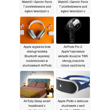
Watch5 i Garmin Fenix
Watch5 i Garmin Fenix
7 przetestowane pod
7 przetestowane pod
kątem twierdzeń o
kątem twierdzeń o
ochronie wyświetlacza
ochronie wyświetlacza
za pomocą szafiru
za pomocą szafiru
27/11/2022
27/11/2022
Apple wyjaśnia brak
AirPods Pro 2:
obsługi kodeka
Apple"najnowsze
Bluetooth wysokiej
wkładki douszne TWS
rozdzielczości w
oferują znacznie
słuchawkach AirPods
niższe opóźnienia
Max i AirPods Pro 2
Bluetooth niż ich
poprzednicy
25/11/2022
24/11/2022
AirTulip Sleep smart
Apple Plotki o debiucie
headboard z
słuchawek z serii