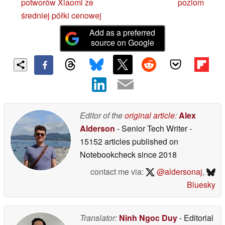
potworów Xiaomi ze
poziom
średniej półki cenowej
Add as a preferred
source on Google
Editor of the
original article
:
Alex
Alderson
- Senior Tech Writer
-
15152 articles published on
Notebookcheck
since 2018
contact me via:
@aldersonaj
,
Bluesky
Translator:
Ninh Ngoc Duy
- Editorial