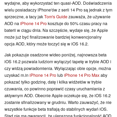
wydajne, aby wykorzystać ten quasi-AOD. Doświadczenia
wielu posiadaczy iPhone'ów z serii 14 Pro są jednak z tym
sprzeczne, a tacy jak
Tom's Guide
zauważa, że używanie
AOD na
iPhone 14 Pro
kosztuje do 50% czasu pracy na
baterii w ciągu dnia. Na szczęście, wydaje się, że Apple
może już być finalizowanie bardziej konwencjonalny
opcja AOD, który może toczyć się w iOS 16.2.
Jak pokazuje osadzone wideo poniżej, najnowsza beta
iOS 16.2 pozwala ludziom wyłączyć tapetę w trybie AOD i
czy widzą powiadomienia. Wyłączając obie opcje, można
uzyskać m.in
iPhone 14 Pro
lub
iPhone 14 Pro Max
aby
pokazać tylko godzinę, datę i kilka widżetów w trybie
czuwania, co powinno poprawić czasy uruchamiania z
aktywnym AOD. Obecnie Apple oczekuje się, że iOS 16.2
zostanie sfinalizowany w grudniu. Warto zauważyć, że nie
wszystkie funkcje beta trafiają do stabilnych wydań iOS.
Stąd nie ma gwarancji, że ulepszona funkcjonalność AOD