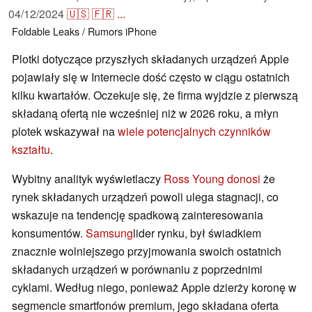
04/12/2024
🇺🇸
🇫🇷
...
Foldable
Leaks / Rumors
iPhone
Plotki dotyczące przyszłych składanych urządzeń Apple
pojawiały się w Internecie dość często w ciągu ostatnich
kilku kwartałów. Oczekuje się, że firma wyjdzie z pierwszą
składaną ofertą nie wcześniej niż w 2026 roku, a młyn
plotek wskazywał na
wiele potencjalnych czynników
kształtu
.
Wybitny analityk wyświetlaczy
Ross Young donosi
że
rynek składanych urządzeń powoli ulega stagnacji, co
wskazuje na tendencję spadkową zainteresowania
konsumentów.
Samsung
lider rynku, był świadkiem
znacznie wolniejszego przyjmowania swoich ostatnich
składanych urządzeń w porównaniu z poprzednimi
cyklami. Według niego, ponieważ Apple dzierży koronę w
segmencie smartfonów premium, jego składana oferta