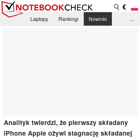
Laptopy
Rankingi
Nowinki
...
Biblioteka
Info
Szukajka recenzji
Analityk twierdzi, że pierwszy składany
iPhone Apple ożywi stagnację składanej