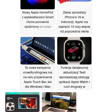
Nowy Apple HomePod
Zakaz sprzedaży
z wyświetlaczem Smart
iPhone'a 16 w
Home ponownie
Indonezji: Apple ma
opóźniony
zapłacić 10 razy więcej
05/12/2024
niż poprzednia oferta
za zniesienie embarga
na sprzedaż
04/12/2024
Ta nowa kampania
Funkcje świątecznej
crowdfundingowa ma
aktualizacji Tesli
na celu przywrócenie
wprowadzają obsługę
Apple Touch Bar, ale
aplikacji Apple Watch i
dla Windows i Mac
ruch drogowy w
ramach bezpłatnej
04/12/2024
łączności
02/12/2024