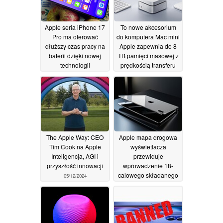
Apple seria iPhone 17
To nowe akcesorium
Pro ma oferować
do komputera Mac mini
dłuższy czas pracy na
Apple zapewnia do 8
baterii dzięki nowej
TB pamięci masowej z
technologii
prędkością transferu
wyświetlania
40 Gb/s
08/12/2024
07/12/2024
The Apple Way: CEO
Apple mapa drogowa
Tim Cook na Apple
wyświetlacza
Inteligencja, AGI i
przewiduje
przyszłość innowacji
wprowadzenie 18-
calowego składanego
05/12/2024
urządzenia w 2028 r
05/12/2024