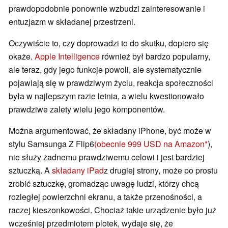
prawdopodobnie ponownie wzbudzi zainteresowanie i
entuzjazm w składanej przestrzeni.
Oczywiście to, czy doprowadzi to do skutku, dopiero się
okaże.
Apple Intelligence
również był bardzo popularny,
ale teraz, gdy jego funkcje powoli, ale systematycznie
pojawiają się w prawdziwym życiu, reakcja społeczności
była w najlepszym razie letnia, a wielu kwestionowało
prawdziwe zalety wielu jego komponentów.
Można argumentować, że składany iPhone, być może w
stylu Samsunga Z Flip6
(obecnie 999 USD na Amazon
),
nie służy żadnemu prawdziwemu celowi i jest bardziej
sztuczką. A
składany iPad
z drugiej strony, może po prostu
zrobić sztuczkę, gromadząc uwagę ludzi, którzy chcą
rozległej powierzchni ekranu, a także przenośności, a
raczej kieszonkowości. Chociaż takie urządzenie było już
wcześniej przedmiotem plotek, wydaje się, że