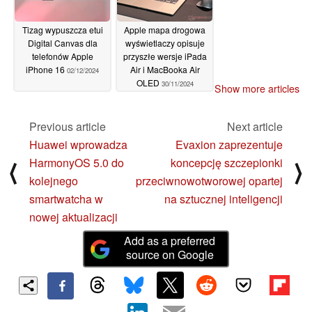
Tizag wypuszcza etui
Apple mapa drogowa
Digital Canvas dla
wyświetlaczy opisuje
telefonów Apple
przyszłe wersje iPada
iPhone 16
Air i MacBooka Air
02/12/2024
OLED
30/11/2024
Show more articles
Previous article
Next article
Huawei wprowadza
Evaxion zaprezentuje
HarmonyOS 5.0 do
koncepcję szczepionki
⟨
⟩
kolejnego
przeciwnowotworowej opartej
smartwatcha w
na sztucznej inteligencji
nowej aktualizacji
Add as a preferred
source on Google