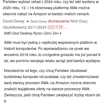
Państwo wybrać układ z 2024 roku, czy też taki wydany w
2020 roku, 12- i 16-rdzeniową platformę AM4 można
obecnie nabyć na Amazon w bardzo niskich cenach.
David Devey
(
tłumaczenie
Ninh Duy),
,
👁
David Devey
Opublikowany
22/11/2024
🇺🇸
🇫🇷
...
AMD
Deal
Desktop
Ryzen (Zen)
Zen 4
AM4 musi być jedną z najdłużej wspieranych platform w
historii komputerów. Po wprowadzeniu na rynek we
wrześniu 2016 roku, to czcigodne gniazdo ma już ponad 8
lat, ale pomimo swojego wieku wciąż jest bardzo wydajne.
Niezależnie od tego, czy chcą Państwo zbudować
budżetowy komputer od podstaw, czy też zmodernizować
swój starszy procesor AM4, na Amazon można obecnie
znaleźć wyjątkowe oferty na starsze procesory AM4.
Zwłaszcza, jeśli chcą Państwo zwiększyć liczbę rdzeni do
8.