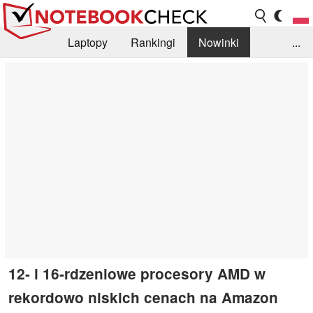
Laptopy
Rankingi
Nowinki
...
Biblioteka
Info
Szukajka recenzji
12- i 16-rdzeniowe procesory AMD w
rekordowo niskich cenach na Amazon