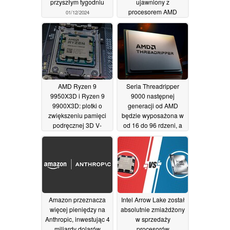
przyszłym tygodniu
ujawniony z
procesorem AMD
01/12/2024
Rembrandt APU i
łącznością Wi-Fi 6E
29/11/2024
AMD Ryzen 9
Seria Threadripper
9950X3D i Ryzen 9
9000 następnej
9900X3D: plotki o
generacji od AMD
zwiększeniu pamięci
będzie wyposażona w
podręcznej 3D V-
od 16 do 96 rdzeni, a
cache ucięte przez
wszystko to przy TDP
nowy przeciek
na poziomie 350 W
25/11/2024
24/11/2024
Amazon przeznacza
Intel Arrow Lake został
więcej pieniędzy na
absolutnie zmiażdżony
Anthropic, inwestując 4
w sprzedaży
miliardy dolarów
procesorów