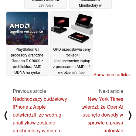
Mindfactory w
23/11/2024
trwającym tygodniu,
ponieważ AMD
dominuje na wykresie
20/11/2024
PlayStation 6 i
GPD przedstawia ceny
procesory graficzne
Pocket 4:
Radeon RX 9000 z
Ultraprzenośny laptop
architekturą AMD
z procesorem AMD już
UDNA na rynku
wkrótce
18/11/2024
Show more articles
20/11/2024
Previous article
Next article
Nadchodzący budżetowy
New York Times
iPhone z Apple
twierdzi, że OpenAI
⟨
⟩
potwierdził, że według
usunęło dowody w
analityków zostanie
sprawie o prawa
uruchomiony w marcu
autorskie