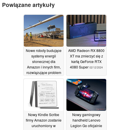
Powiązane artykuły
Nowe roboty budujące
AMD Radeon RX 8800
systemy energii
XT ma zmierzyć się z
słonecznej dla
kartą GeForce RTX
Amazon i innych firm,
4080 Super
02/12/2024
rozwiązujące problem
niedoboru
umiejętności i
obniżające koszty
07/12/2024
Nowy Kindle Scribe
Nowy gamingowy
firmy Amazon zostanie
handheld Lenovo
uruchomiony w
Legion Go oficjalnie